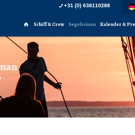
+31 (0) 638110288
Schiff & Crew
Segelreisen
Kalender & Pre
 man
r