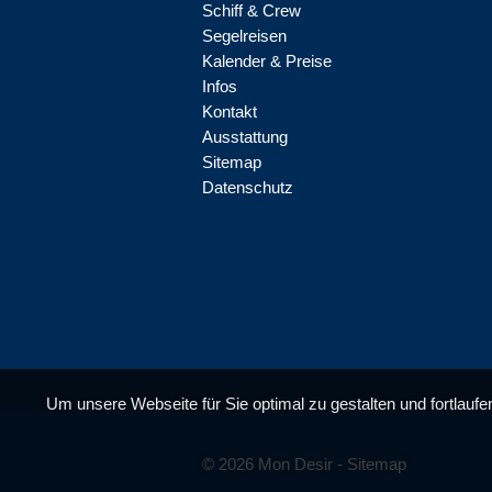
Schiff & Crew
Segelreisen
Kalender & Preise
Infos
Kontakt
Ausstattung
Sitemap
Datenschutz
Um unsere Webseite für Sie optimal zu gestalten und fortlauf
© 2026 Mon Desir -
Sitemap
Website en design door Add