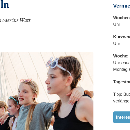
ln
Vermie
Wochen
 oder ins Watt
Uhr
Kurzwo
Uhr
Woche:
Uhr
oder
Montag a
Tagesto
Tipp: Bu
verlänge
Intere