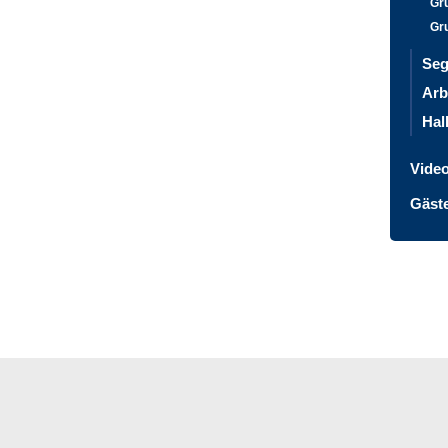
Gr
Gr
Seg
Arb
Hal
Vide
Gäst