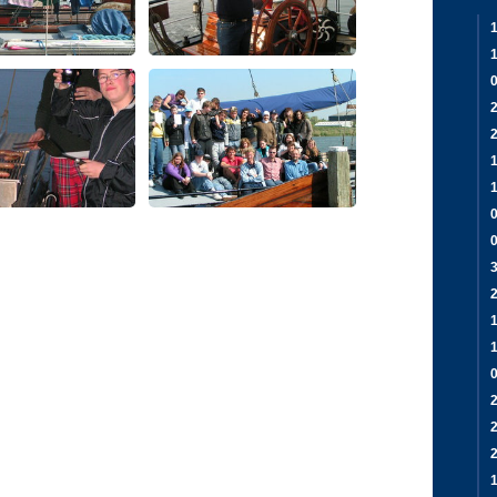
1
2
1
0
2
2
1