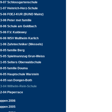
09-07 Schlossgartenschule
1-07 Heinrich-Herz-Schule
25-06 FOEJ-KUR (BUND Mainz)
3-06 Peter met familie
18-06 Schule am Goldbach
5-06 F.V. Kaldewey
06-06 WSV Mullheim Karlich
01-06 Zahntechniker (Wessels)
8-05 familie Berg
25-05 Spielmannzug Grun-Weiss
21-05 Selters Oberwaldschule
18-05 familie Douma
06-05 Hauptschule Warstein
04-05 van Dongen-Both
23-04 Wilhelm-Rein-Schule
12-04 Pieperrace
uppen 2006
uppen 2005