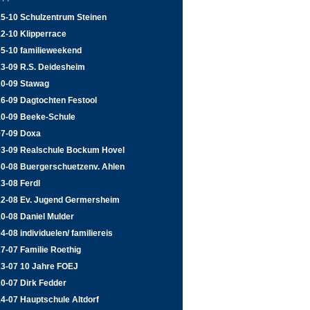
15-10 Schulzentrum Steinen
2-10 Klipperrace
05-10 familieweekend
23-09 R.S. Deidesheim
20-09 Stawag
16-09 Dagtochten Festool
10-09 Beeke-Schule
07-09 Doxa
03-09 Realschule Bockum Hovel
30-08 Buergerschuetzenv. Ahlen
3-08 Ferdl
12-08 Ev. Jugend Germersheim
0-08 Daniel Mulder
4-08 individuelen/ familiereis
7-07 Familie Roethig
23-07 10 Jahre FOEJ
0-07 Dirk Fedder
4-07 Hauptschule Altdorf