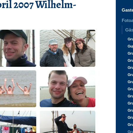
pril 2007 Wilhelm-
Gast
Fotoa
Gäs
Gr
Gu
Gr
Gr
Gr
Gr
Gr
Gr
Gr
Gr
Gr
Gr
Gr
Gr