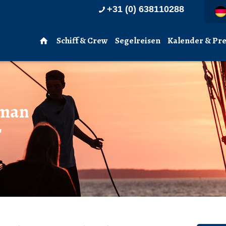
+31 (0) 638110288
Schiff & Crew
Segelreisen
Kalender & Pre
 man
r