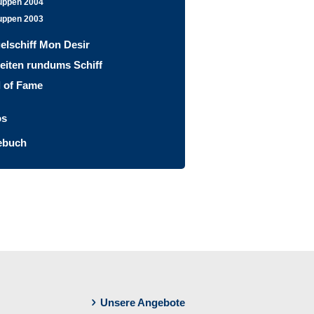
uppen 2004
uppen 2003
elschiff Mon Desir
eiten rundums Schiff
l of Fame
os
ebuch
Unsere Angebote