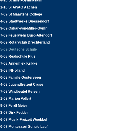
04-10 Schiller-Gymnasium
01-10 STAWAG Aachen
7-09 St Maartens College
24-09 Stadtwerke Duesseldorf
19-09 Oskar-von-Miller-Gymn
17-09 Feuerwehr Burg-Altendorf
0-09 Rotaryclub Drechterland
05-09 Deutsche Schule
0-08 Realschule Plus
27-08 Annemiek Krikke
3-08 INHolland
20-08 Familie Oosterveen
4-08 Jugendfreizeit Cruse
07-08 Windbeutel Reisen
1-08 Marion Vollert
9-07 Ferdl Meier
3-07 Dirk Fedder
6-07 Musik-Freizeit Woebbel
0-07 Montessori Schule Lauf