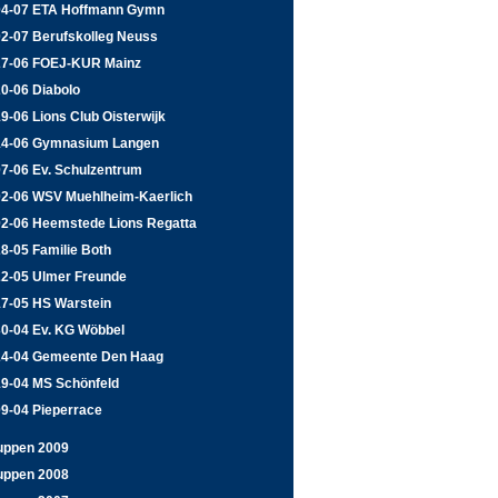
04-07 ETA Hoffmann Gymn
02-07 Berufskolleg Neuss
27-06 FOEJ-KUR Mainz
0-06 Diabolo
9-06 Lions Club Oisterwijk
14-06 Gymnasium Langen
07-06 Ev. Schulzentrum
02-06 WSV Muehlheim-Kaerlich
02-06 Heemstede Lions Regatta
8-05 Familie Both
22-05 Ulmer Freunde
17-05 HS Warstein
30-04 Ev. KG Wöbbel
24-04 Gemeente Den Haag
19-04 MS Schönfeld
09-04 Pieperrace
uppen 2009
uppen 2008