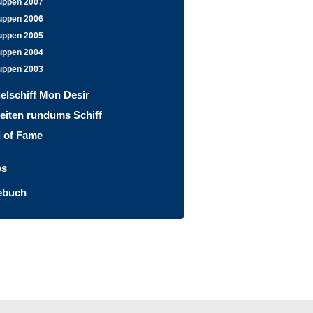
uppen 2007
uppen 2006
uppen 2005
uppen 2004
uppen 2003
elschiff Mon Desir
eiten rundums Schiff
l of Fame
os
ebuch