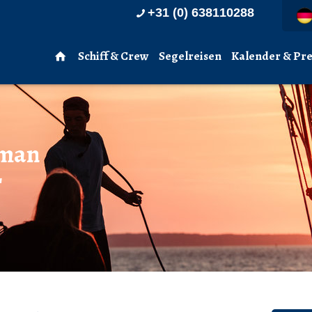
+31 (0) 638110288
Schiff & Crew
Segelreisen
Kalender & Pre
 man
r