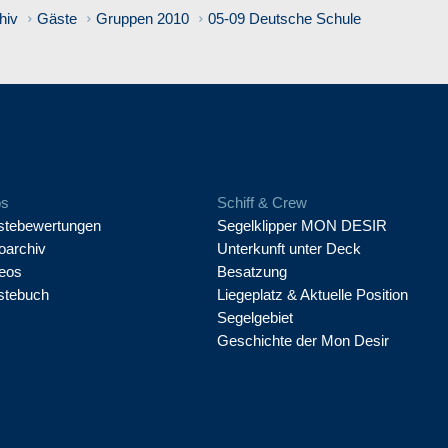
hiv
Gäste
Gruppen 2010
05-09 Deutsche Schule
os
Schiff & Crew
tebewertungen
Segelklipper MON DESIR
oarchiv
Unterkunft unter Deck
eos
Besatzung
stebuch
Liegeplatz & Aktuelle Position
Segelgebiet
Geschichte der Mon Desir