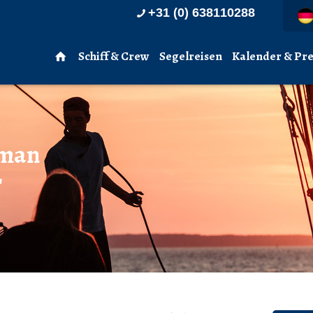
+31 (0) 638110288
Schiff & Crew
Segelreisen
Kalender & Pre
 man
r