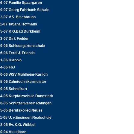
26-07 Familie Spaargaren
19-07 Georg Fahrbach Schule
2-07 V.S. Bischbrunn
11-07 Tatjana Hofmans
05-07 K.G.Bad Dürkheim
3-07 Dirk Fedder
29-06 Schlossgartenschule
6-06 Ferdl & Friends
1-06 Diabolo
14-06 FöJ
10-06 WSV Mühlheim-Kärlich
05-06 Zahntechnikermeister
9-05 Schneikart
24-05 Kurpfalzschule Dannstadt
20-05 Schützenverein Ratingen
15-05 Berufskolleg Neuss
1-05 U. v.Ensingen Realschule
8-05 Ev. K.G. Wöbbel
30-04 Asselborn