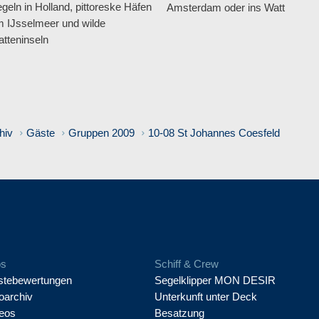
geln in Holland, pittoreske Häfen
Amsterdam oder ins Watt
 IJsselmeer und wilde
tteninseln
hiv
Gäste
Gruppen 2009
10-08 St Johannes Coesfeld
os
Schiff & Crew
tebewertungen
Segelklipper MON DESIR
oarchiv
Unterkunft unter Deck
eos
Besatzung