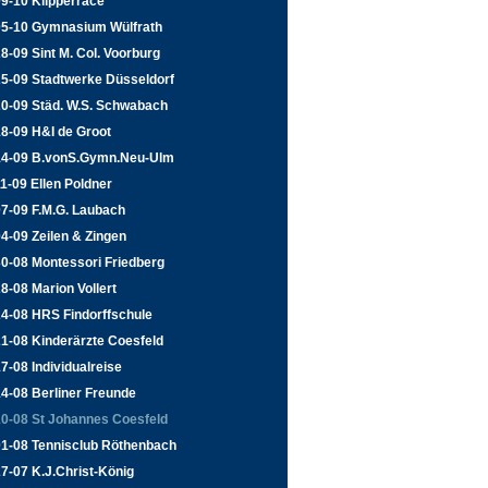
9-10 Klipperrace
05-10 Gymnasium Wülfrath
8-09 Sint M. Col. Voorburg
25-09 Stadtwerke Düsseldorf
20-09 Städ. W.S. Schwabach
8-09 H&I de Groot
14-09 B.vonS.Gymn.Neu-Ulm
1-09 Ellen Poldner
7-09 F.M.G. Laubach
4-09 Zeilen & Zingen
0-08 Montessori Friedberg
8-08 Marion Vollert
24-08 HRS Findorffschule
1-08 Kinderärzte Coesfeld
7-08 Individualreise
4-08 Berliner Freunde
10-08 St Johannes Coesfeld
01-08 Tennisclub Röthenbach
7-07 K.J.Christ-König