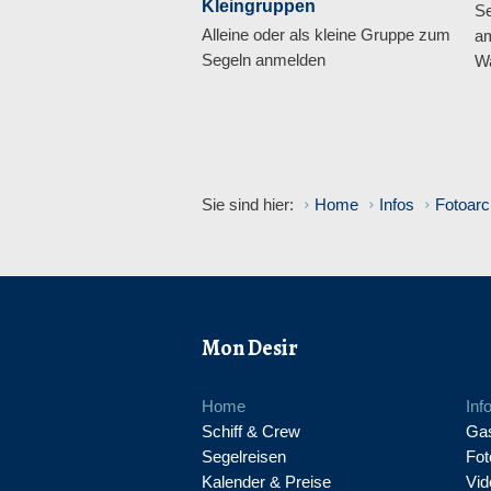
Kleingruppen
Se
Alleine oder als kleine Gruppe zum
am
Segeln anmelden
Wa
Sie sind hier:
Home
Infos
Fotoarc
Mon Desir
Home
Inf
Schiff & Crew
Gas
Segelreisen
Fot
Kalender & Preise
Vid