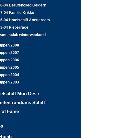
0-04 Berufskolleg Geldern
7-04 Familie Krikke
06-04 Hotelschiff Amsterdam
03-04 Pieperrace
Damesclub winterweekend
uppen 2008
uppen 2007
uppen 2006
uppen 2005
uppen 2004
uppen 2003
elschiff Mon Desir
eiten rundums Schiff
l of Fame
os
ebuch