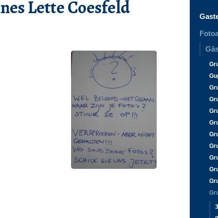
nes Lette Coesfeld
Gast
Fotoa
Gäs
Gr
Gu
Gr
Gr
Gr
Gr
Gr
Gr
Gr
Gr
Gr
Gr
3