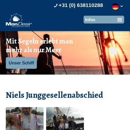
+31 (0) 638110288
Mit Segeln erlebt man
mehr als nur Meer
Unser Schiff
Niels Junggesellenabschied