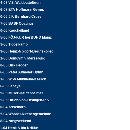
4-07 V.S. Waldbüttelbrunn
06-07 ETA Hoffmann Gymn.
0-06 J.F. Bernhard Cruse
27-06 BASF Coatings
20-06 Kagchelland
15-06 FÖJ-KUR bei BUND Mainz
13-06 Tiggelkamp
9-06 Heinz-Nixdorf-Berufskolleg
01-06 Domgymn. Merseburg
0-05 Dirk Fedder
6-05 Peter Altmeier Gymn.
21-05 WSV Mühlheim-Kärlich
16-05 Lahaye
09-05 Müller-Dautenheimer
5-05 Ulrich-von-Ensingen-R.S.
30-04 Asselborn
25-04 Wöbbel-Kirchengemeinde
18-04 zangweekend
1-04 Henk & Ida Krikke