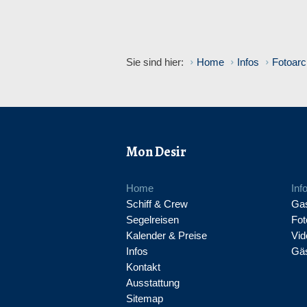
Sie sind hier:
Home
Infos
Fotoarc
Mon Desir
Home
Inf
Schiff & Crew
Gas
Segelreisen
Fot
Kalender & Preise
Vid
Infos
Gä
Kontakt
Ausstattung
Sitemap