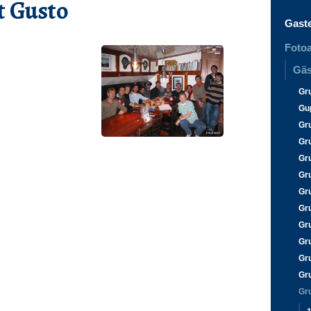
t Gusto
Gast
Fotoa
Gäs
Gr
Gu
Gr
Gr
Gr
Gr
Gr
Gr
Gr
Gr
Gr
Gr
Gr