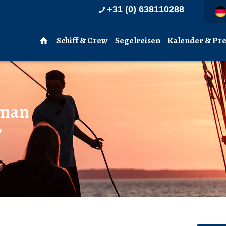
+31 (0) 638110288
Schiff & Crew
Segelreisen
Kalender & Pre
 man
r