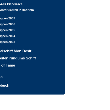
04-04 Pieperrace
interklanten in Haarlem
uppen 2007
uppen 2006
uppen 2005
uppen 2004
uppen 2003
elschiff Mon Desir
eiten rundums Schiff
l of Fame
os
ebuch