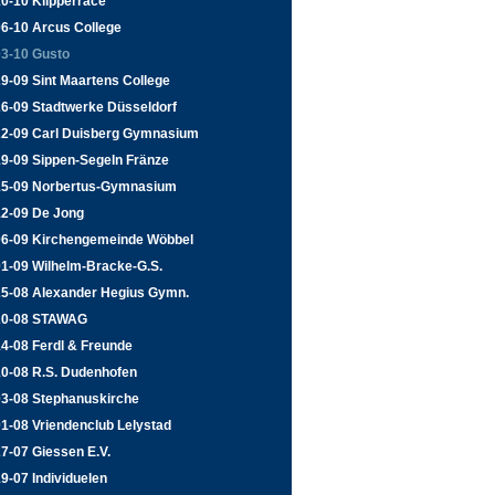
0-10 Klipperrace
06-10 Arcus College
03-10 Gusto
9-09 Sint Maartens College
26-09 Stadtwerke Düsseldorf
22-09 Carl Duisberg Gymnasium
19-09 Sippen-Segeln Fränze
15-09 Norbertus-Gymnasium
12-09 De Jong
06-09 Kirchengemeinde Wöbbel
01-09 Wilhelm-Bracke-G.S.
25-08 Alexander Hegius Gymn.
20-08 STAWAG
4-08 Ferdl & Freunde
10-08 R.S. Dudenhofen
03-08 Stephanuskirche
1-08 Vriendenclub Lelystad
7-07 Giessen E.V.
9-07 Individuelen