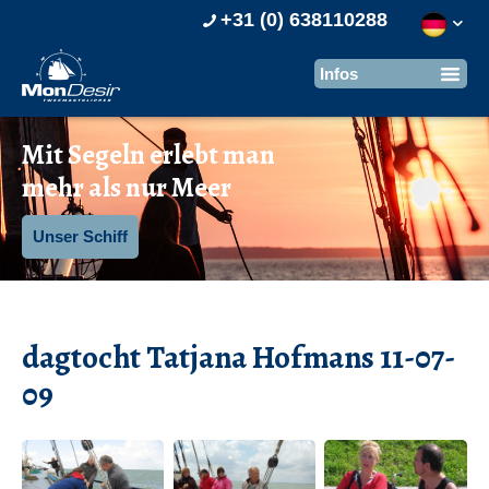
+31 (0) 638110288
Mit Segeln erlebt man
mehr als nur Meer
Unser Schiff
dagtocht Tatjana Hofmans 11-07-
09